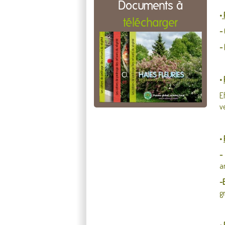
Documents à
•
télécharger
-
-
•
E
v
•
-
a
-
g