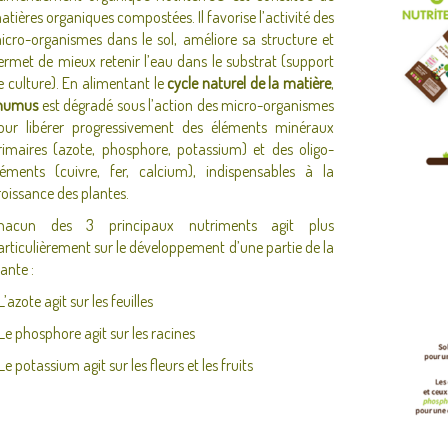
atières organiques compostées. Il favorise l’activité des
icro-organismes dans le sol, améliore sa structure et
ermet de mieux retenir l’eau dans le substrat (support
e culture). En alimentant le
cycle naturel de la matière
,
humus
est dégradé sous l’action des micro-organismes
our libérer progressivement des éléments minéraux
rimaires (azote, phosphore, potassium) et des oligo-
léments (cuivre, fer, calcium), indispensables à la
roissance des plantes.
hacun des 3 principaux nutriments agit plus
articulièrement sur le développement d’une partie de la
lante :
L’azote agit sur les feuilles
Le phosphore agit sur les racines
Le potassium agit sur les fleurs et les fruits