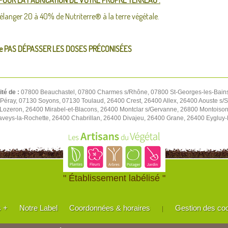
POUR LA FABRICATION DE VOTRE PROPRE TERREAU :
élanger 20 à 40% de Nutriterre® à la terre végétale.
e PAS DÉPASSER LES DOSES PRÉCONISÉES
ité de :
07800 Beauchastel, 07800 Charmes s/Rhône, 07800 St-Georges-les-Bain
éray, 07130 Soyons, 07130 Toulaud, 26400 Crest, 26400 Allex, 26400 Aouste s/
Lozeron, 26400 Mirabel-et-Blacons, 26400 Montclar s/Gervanne, 26800 Montois
veys-la-Rochette, 26400 Chabrillan, 26400 Divajeu, 26400 Grane, 26400 Eygluy-E
" Établissement labélisé "
s +
Notre Label
Coordonnées & horaires
Gestion des co
|