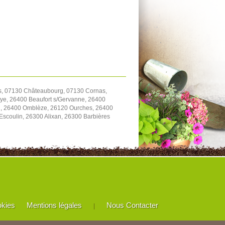
s, 07130 Châteaubourg, 07130 Cornas,
Sye, 26400 Beaufort s/Gervanne, 26400
on, 26400 Omblèze, 26120 Ourches, 26400
scoulin, 26300 Alixan, 26300 Barbières
okies
Mentions légales
Nous Contacter
|