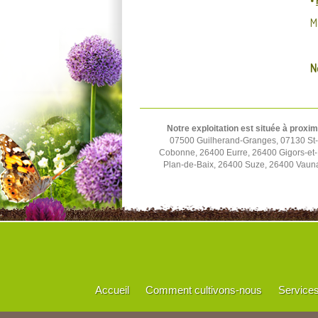
•
M
N
Notre exploitation est située à proxim
07500 Guilherand-Granges, 07130 St-P
Cobonne, 26400 Eurre, 26400 Gigors-et-
Plan-de-Baix, 26400 Suze, 26400 Vauna
Accueil
Comment cultivons-nous
Service