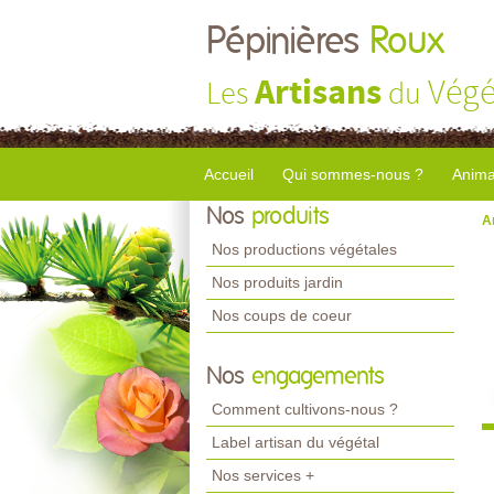
Pépinières
Roux
Artisans
Végé
Les
du
Accueil
Qui sommes-nous ?
Anima
Nos
produits
A
Nos productions végétales
Nos produits jardin
Nos coups de coeur
Nos
engagements
Comment cultivons-nous ?
Label artisan du végétal
Nos services +