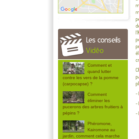
m
m
p
d
l’
p
Les conseils
p
Vidéo
é
c
Comment et
C
quand lutter
p
contre les vers de la pomme
p
(carpocapse) ?
- 
Comment
éliminer les
-
pucerons des arbres fruitiers à
- 
pépins ?
Phéromone,
Kairomone au
jardin, comment cela marche