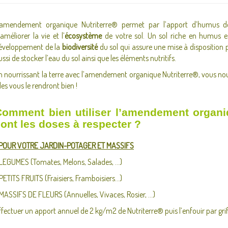
’amendement organique Nutriterre® permet par l’apport d’humus de 
’améliorer la vie et l’
écosystème
de votre sol. Un sol riche en humus es
éveloppement de la
biodiversité
du sol qui assure une mise à disposition p
ussi de stocker l’eau du sol ainsi que les éléments nutritifs.
n nourrissant la terre avec l’amendement organique Nutriterre®, vous nour
lles vous le rendront bien !
omment bien utiliser l’amendement organiq
ont les doses à respecter ?
POUR VOTRE JARDIN-POTAGER ET MASSIFS
 LEGUMES (Tomates, Melons, Salades, ...)
 PETITS FRUITS (Fraisiers, Framboisiers...)
 MASSIFS DE FLEURS (Annuelles, Vivaces, Rosier, …)
ffectuer un apport annuel de 2 kg/m2 de Nutriterre® puis l’enfouir par gri