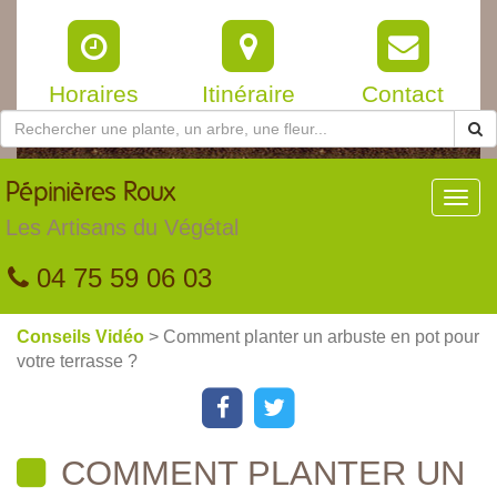
Horaires
Itinéraire
Contact
Pépinières
Roux
Toggl
navig
Les Artisans du Végétal
04 75 59 06 03
Conseils Vidéo
> Comment planter un arbuste en pot pour
votre terrasse ?
COMMENT PLANTER UN