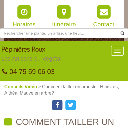
Horaires
Itinéraire
Contact
Pépinières
Roux
Toggl
navig
Les Artisans du Végétal
04 75 59 06 03
Conseils Vidéo
> Comment tailler un arbuste : Hibiscus,
Althéa, Mauve en arbre?
COMMENT TAILLER UN