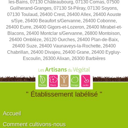
les-Bains, 07130 Châteaubourg, 07130 Cornas, 07500
Guilherand-Granges, 07130 St-Péray, 07130 Soyons,
07130 Toulaud, 26400 Crest, 26400 Allex, 26400 Aouste
s/Sye, 26400 Beaufort s/Gervanne, 26400 Cobonne,
26400 Eurre, 26400 Gigors-et-Lozeron, 26400 Mirabel-et-
Blacons, 26400 Montclar s/Gervanne, 26800 Montoison,
26400 Omblèze, 26120 Ourches, 26400 Plan-de-Baix,
26400 Suze, 26400 Vaunaveys-la-Rochette, 26400
Chabrillan, 26400 Divajeu, 26400 Grane, 26400 Eygluy-
Escoulin, 26300 Alixan, 26300 Barbières
" Établissement labélisé "
Accueil
Comment cultivons-nous