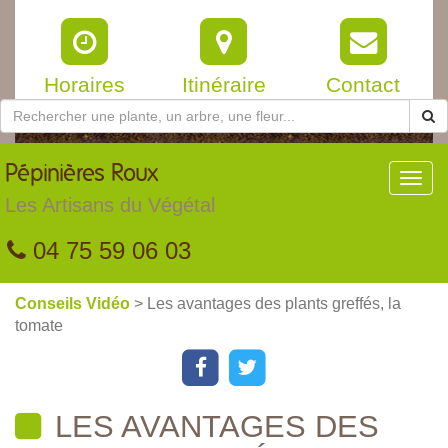
Horaires
Itinéraire
Contact
Pépinières
Roux
Toggl
navig
Les Artisans du Végétal
04 75 59 06 03
Conseils Vidéo
> Les avantages des plants greffés, la
tomate
LES AVANTAGES DES