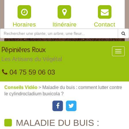
Horaires
Itinéraire
Contact
Pépinières
Roux
Toggl
navig
Les Artisans du Végétal
04 75 59 06 03
Conseils Vidéo
> Maladie du buis : comment lutter contre
le cylindrocladium buxicola ?
MALADIE DU BUIS :