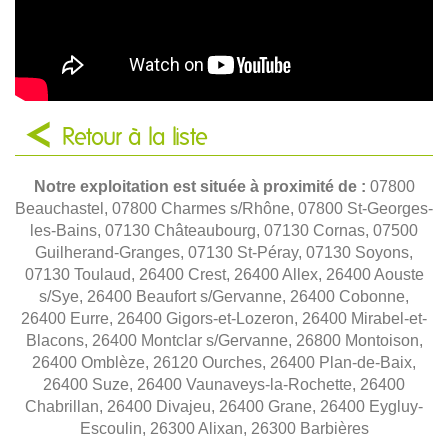
Retour à la liste
Notre exploitation est située à proximité de :
07800
Beauchastel, 07800 Charmes s/Rhône, 07800 St-Georges-
les-Bains, 07130 Châteaubourg, 07130 Cornas, 07500
Guilherand-Granges, 07130 St-Péray, 07130 Soyons,
07130 Toulaud, 26400 Crest, 26400 Allex, 26400 Aouste
s/Sye, 26400 Beaufort s/Gervanne, 26400 Cobonne,
26400 Eurre, 26400 Gigors-et-Lozeron, 26400 Mirabel-et-
Blacons, 26400 Montclar s/Gervanne, 26800 Montoison,
26400 Omblèze, 26120 Ourches, 26400 Plan-de-Baix,
26400 Suze, 26400 Vaunaveys-la-Rochette, 26400
Chabrillan, 26400 Divajeu, 26400 Grane, 26400 Eygluy-
Escoulin, 26300 Alixan, 26300 Barbières