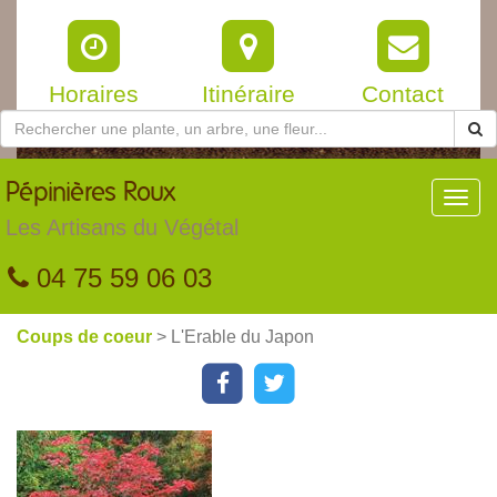
Horaires
Itinéraire
Contact
Pépinières
Roux
Toggl
navig
Les Artisans du Végétal
04 75 59 06 03
Coups de coeur
> L'Erable du Japon