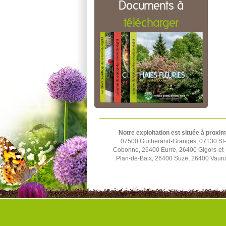
Documents à
télécharger
Notre exploitation est située à proxim
07500 Guilherand-Granges, 07130 St-P
Cobonne, 26400 Eurre, 26400 Gigors-et-
Plan-de-Baix, 26400 Suze, 26400 Vauna