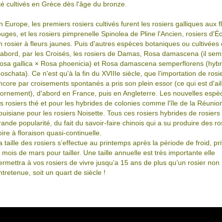
té cultivés en Grèce dès l'âge du bronze.
n Europe, les premiers rosiers cultivés furent les rosiers galliques aux
ouges, et les rosiers pimprenelle Spinolea de Pline l'Ancien, rosiers d'É
n rosier à fleurs jaunes. Puis d'autres espèces botaniques ou cultivée
'abord, par les Croisés, les rosiers de Damas, Rosa damascena (il sem
osa gallica × Rosa phoenicia) et Rosa damascena semperflorens (hybr
oschata). Ce n'est qu'à la fin du XVIIIe siècle, que l'importation de rosi
ncore par croisements spontanés a pris son plein essor (ce qui est d'ai
'ornement), d'abord en France, puis en Angleterre. Les nouvelles espè
es rosiers thé et pour les hybrides de colonies comme l'île de la Réunio
ouisiane pour les rosiers Noisette. Tous ces rosiers hybrides de rosier
rande popularité, du fait du savoir-faire chinois qui a su produire des 
oire à floraison quasi-continuelle.
a taille des rosiers s’effectue au printemps après la période de froid, pri
e mois de mars pour tailler. Une taille annuelle est très importante elle
ermettra à vos rosiers de vivre jusqu’a 15 ans de plus qu’un rosier non
ntretenue, soit un quart de siècle !