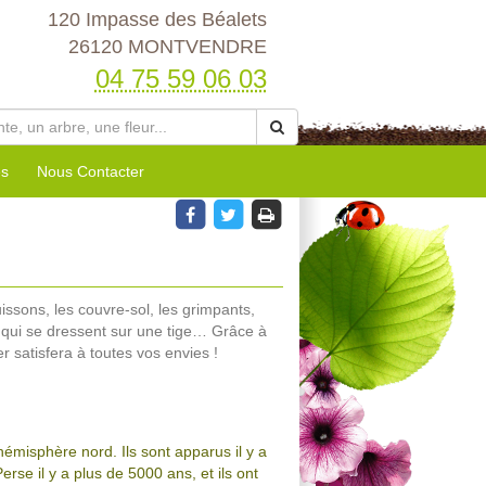
120 Impasse des Béalets
26120 MONTVENDRE
04 75 59 06 03
es
Nous Contacter
buissons, les couvre-sol, les grimpants,
 qui se dressent sur une tige… Grâce à
r satisfera à toutes vos envies !
hémisphère nord. Ils sont apparus il y a
se il y a plus de 5000 ans, et ils ont