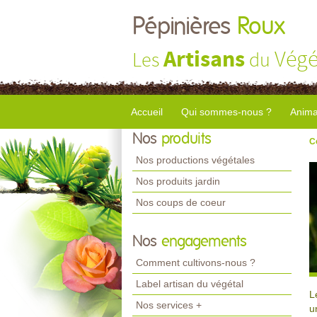
Pépinières
Roux
Artisans
Végé
Les
du
Accueil
Qui sommes-nous ?
Anima
Nos
produits
C
Nos productions végétales
Nos produits jardin
Nos coups de coeur
Nos
engagements
Comment cultivons-nous ?
Label artisan du végétal
L
Nos services +
u