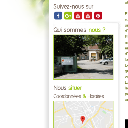
é
Suivez-nous sur
E
r
u
Qui sommes
-nous ?
d
R
m
e
d
l
L
g
v
L
Nous
situer
l
p
Coordonnées
&
Horaires
e