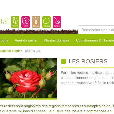
tal
tions
Agenda jardin
Plantes du mois
Coordonnées & Horair
oups de coeur
> Les Rosiers
LES ROSIERS
Parmi les rosiers, il existe : les 
ceux qui tiennent en pot ou ceux
ses nombreuses variétés, le rosie
es rosiers sont originaires des régions tempérées et subtropicales de l'
n quarante millions d'années. La culture des rosiers a commencée en Per