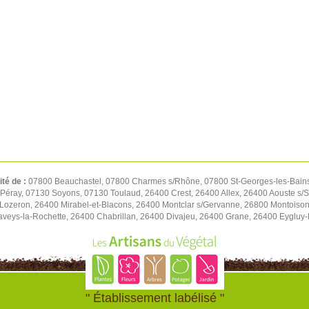
ité de :
07800 Beauchastel, 07800 Charmes s/Rhône, 07800 St-Georges-les-Bain
éray, 07130 Soyons, 07130 Toulaud, 26400 Crest, 26400 Allex, 26400 Aouste s/
Lozeron, 26400 Mirabel-et-Blacons, 26400 Montclar s/Gervanne, 26800 Montois
veys-la-Rochette, 26400 Chabrillan, 26400 Divajeu, 26400 Grane, 26400 Eygluy-E
" Établissement labélisé "