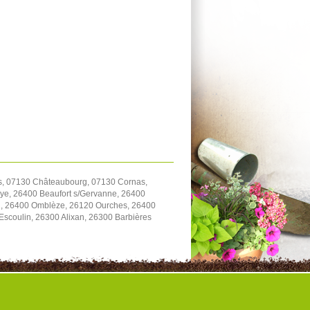
s, 07130 Châteaubourg, 07130 Cornas,
Sye, 26400 Beaufort s/Gervanne, 26400
on, 26400 Omblèze, 26120 Ourches, 26400
scoulin, 26300 Alixan, 26300 Barbières