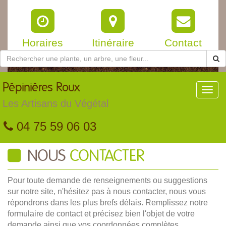
Horaires
Itinéraire
Contact
Pépinières
Roux
Toggl
navig
Les Artisans du Végétal
04 75 59 06 03
NOUS
CONTACTER
Pour toute demande de renseignements ou suggestions
sur notre site, n'hésitez pas à nous contacter, nous vous
répondrons dans les plus brefs délais. Remplissez notre
formulaire de contact et précisez bien l'objet de votre
demande ainsi que vos coordonnées complètes.