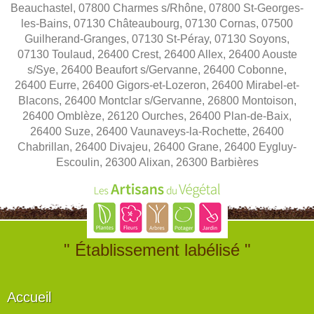
Beauchastel, 07800 Charmes s/Rhône, 07800 St-Georges-
les-Bains, 07130 Châteaubourg, 07130 Cornas, 07500
Guilherand-Granges, 07130 St-Péray, 07130 Soyons,
07130 Toulaud, 26400 Crest, 26400 Allex, 26400 Aouste
s/Sye, 26400 Beaufort s/Gervanne, 26400 Cobonne,
26400 Eurre, 26400 Gigors-et-Lozeron, 26400 Mirabel-et-
Blacons, 26400 Montclar s/Gervanne, 26800 Montoison,
26400 Omblèze, 26120 Ourches, 26400 Plan-de-Baix,
26400 Suze, 26400 Vaunaveys-la-Rochette, 26400
Chabrillan, 26400 Divajeu, 26400 Grane, 26400 Eygluy-
Escoulin, 26300 Alixan, 26300 Barbières
" Établissement labélisé "
Accueil