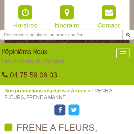
Horaires
Itinéraire
Contact
Pépinières
Roux
Toggl
navig
Les Artisans du Végétal
04 75 59 06 03
Nos productions végétales
>
Arbres
> FRENE A
FLEURS, FRENE A MANNE
FRENE A FLEURS,