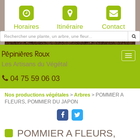
Horaires
Itinéraire
Contact
Pépinières
Roux
Toggl
navig
Les Artisans du Végétal
04 75 59 06 03
Nos productions végétales
>
Arbres
> POMMIER A
FLEURS, POMMIER DU JAPON
POMMIER A FLEURS,