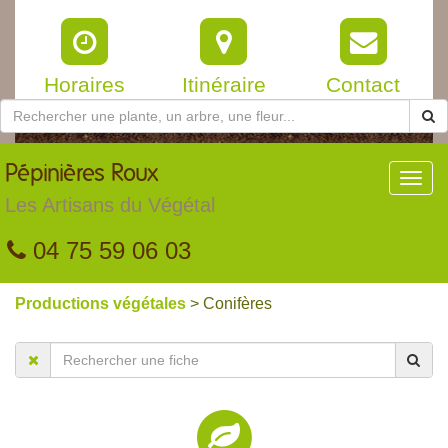
Horaires
Itinéraire
Contact
Pépinières
Roux
Toggl
navig
Les Artisans du Végétal
04 75 59 06 03
Productions végétales
> Conifères