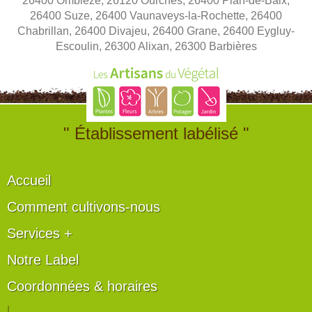
26400 Omblèze, 26120 Ourches, 26400 Plan-de-Baix,
26400 Suze, 26400 Vaunaveys-la-Rochette, 26400
Chabrillan, 26400 Divajeu, 26400 Grane, 26400 Eygluy-
Escoulin, 26300 Alixan, 26300 Barbières
" Établissement labélisé "
Accueil
Comment cultivons-nous
Services +
Notre Label
Coordonnées & horaires
|