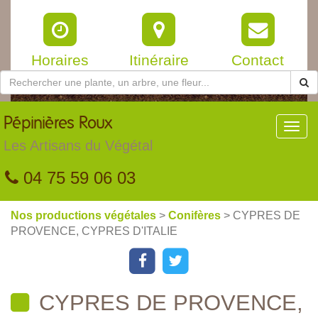
Horaires
Itinéraire
Contact
Pépinières
Roux
Toggl
navig
Les Artisans du Végétal
04 75 59 06 03
Nos productions végétales
>
Conifères
> CYPRES DE
PROVENCE, CYPRES D'ITALIE
CYPRES DE PROVENCE,