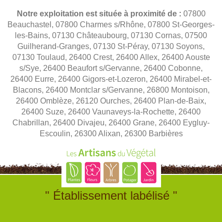
Notre exploitation est située à proximité de :
07800
Beauchastel, 07800 Charmes s/Rhône, 07800 St-Georges-
les-Bains, 07130 Châteaubourg, 07130 Cornas, 07500
Guilherand-Granges, 07130 St-Péray, 07130 Soyons,
07130 Toulaud, 26400 Crest, 26400 Allex, 26400 Aouste
s/Sye, 26400 Beaufort s/Gervanne, 26400 Cobonne,
26400 Eurre, 26400 Gigors-et-Lozeron, 26400 Mirabel-et-
Blacons, 26400 Montclar s/Gervanne, 26800 Montoison,
26400 Omblèze, 26120 Ourches, 26400 Plan-de-Baix,
26400 Suze, 26400 Vaunaveys-la-Rochette, 26400
Chabrillan, 26400 Divajeu, 26400 Grane, 26400 Eygluy-
Escoulin, 26300 Alixan, 26300 Barbières
" Établissement labélisé "