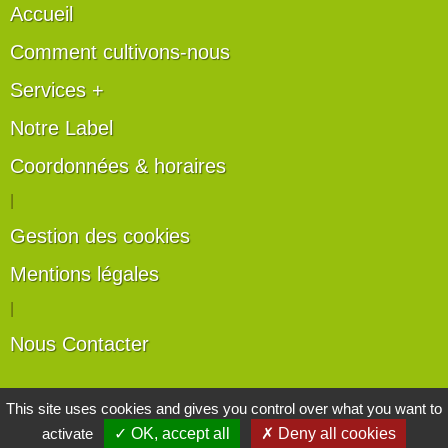
Accueil
Comment cultivons-nous
Services +
Notre Label
Coordonnées & horaires
|
Gestion des cookies
Mentions légales
|
Nous Contacter
Les artisans du végétal
This site uses cookies and gives you control over what you want to
activate
✓ OK, accept all
✗ Deny all cookies
Horticulteurs et pépinièristes de France