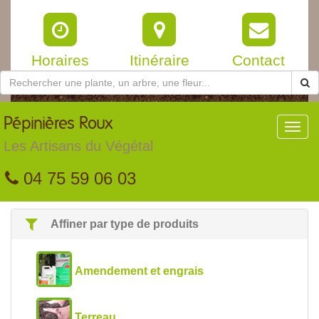
Horaires
Itinéraire
Contact
Pépinières
Roux
Toggl
navig
Les Artisans du Végétal
04 75 59 06 03
Affiner par type de produits
Amendement et engrais
Terreau