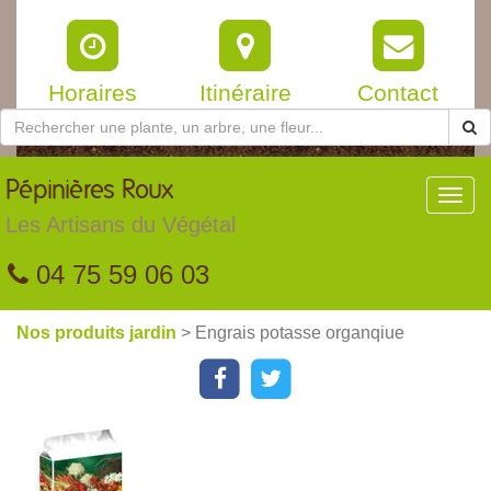
Horaires
Itinéraire
Contact
Pépinières
Roux
Toggl
navig
Les Artisans du Végétal
04 75 59 06 03
Nos produits jardin
> Engrais potasse organqiue