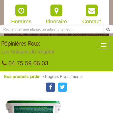
Horaires
Itinéraire
Contact
Pépinières
Roux
Toggl
navig
Les Artisans du Végétal
04 75 59 06 03
Nos produits jardin
> Engrais Pro-aliments