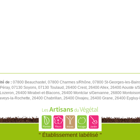
ité de :
07800 Beauchastel, 07800 Charmes s/Rhône, 07800 St-Georges-les-Bain
éray, 07130 Soyons, 07130 Toulaud, 26400 Crest, 26400 Allex, 26400 Aouste s/
Lozeron, 26400 Mirabel-et-Blacons, 26400 Montclar s/Gervanne, 26800 Montois
veys-la-Rochette, 26400 Chabrillan, 26400 Divajeu, 26400 Grane, 26400 Eygluy-E
" Établissement labélisé "