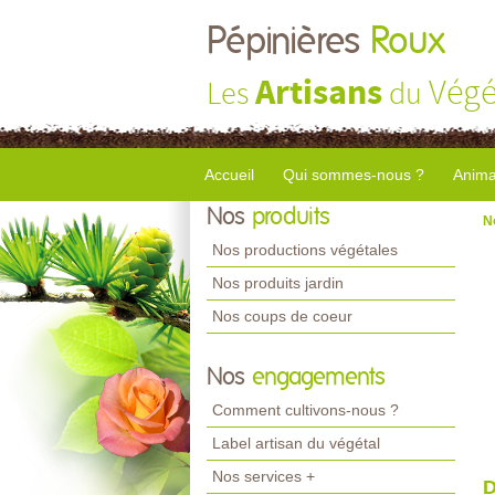
Pépinières
Roux
Artisans
Végé
Les
du
Accueil
Qui sommes-nous ?
Anima
Nos
produits
N
Nos productions végétales
Nos produits jardin
Nos coups de coeur
Nos
engagements
Comment cultivons-nous ?
Label artisan du végétal
Nos services +
D