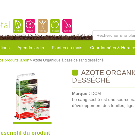
tal
tions
Agenda jardin
Plantes du mois
Coordonnées & Horair
os produits jardin
> Azote Organique à base de sang desséché
AZOTE ORGANIQ
DESSÉCHÉ
Marque :
DCM
Le sang séché est une source na
développement des feuilles, tiges 
escriptif du produit