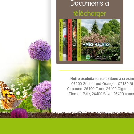
Documents à
télécharger
Notre exploitation est située à proxim
07500 Guilherand-Granges, 07130 St-P
Cobonne, 26400 Eurre, 26400 Gigors-et-
Plan-de-Baix, 26400 Suze, 26400 Vauna